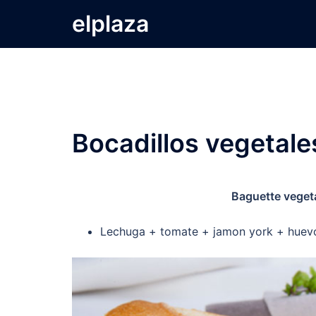
Saltar
elplaza
al
contenido
Bocadillos vegetale
Baguette veget
Lechuga + tomate + jamon york + huev