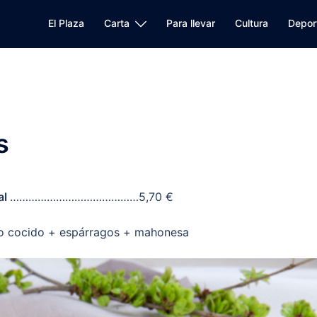
El Plaza
Carta
Para llevar
Cultura
Depor
s
al
……………………………………5,70 €
o cocido + espárragos + mahonesa