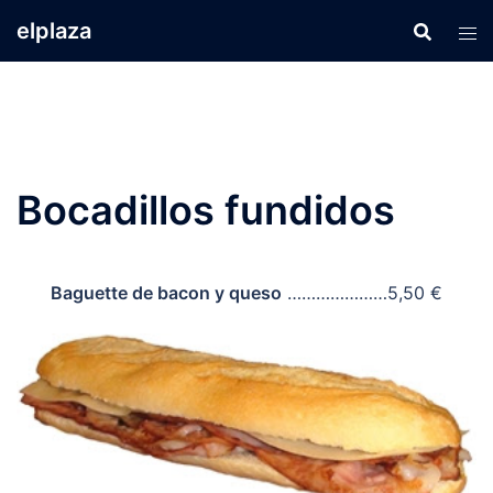
Saltar
elplaza
al
contenido
Bocadillos fundidos
Baguette de bacon y queso
…………………5,50 €