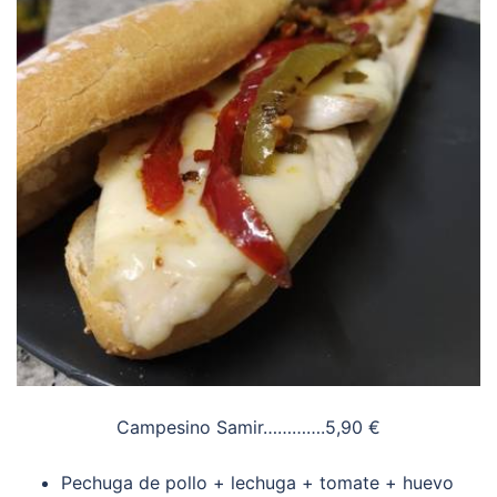
Campesino Samir………….5,90 €
Pechuga de pollo + lechuga + tomate + huevo