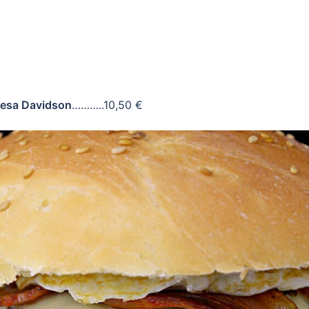
esa Davidson
………..10,50 €