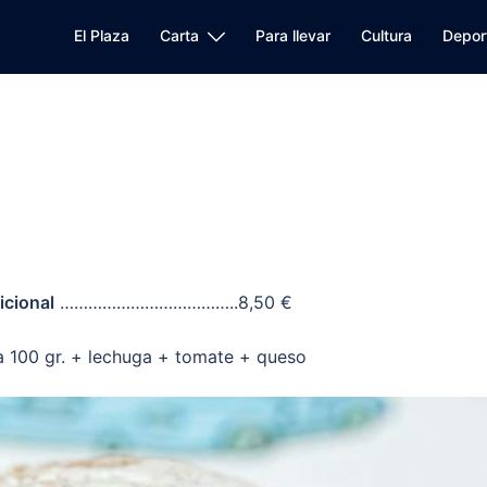
El Plaza
Carta
Para llevar
Cultura
Depor
cional
………………………………..8,50 €
a 100 gr. + lechuga + tomate + queso