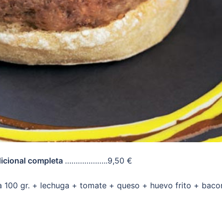
icional completa
………………..9,50 €
 100 gr. + lechuga + tomate + queso + huevo frito + baco