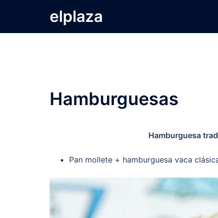
Saltar
elplaza
al
contenido
Hamburguesas
Hamburguesa tradi
Pan mollete + hamburguesa vaca clásic